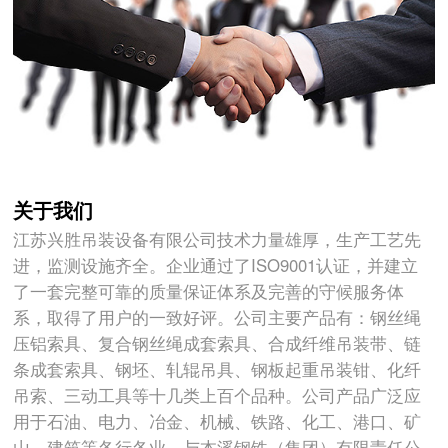
关于我们
江苏兴胜吊装设备有限公司技术力量雄厚，生产工艺先
进，监测设施齐全。企业通过了ISO9001认证，并建立
了一套完整可靠的质量保证体系及完善的守候服务体
系，取得了用户的一致好评。公司主要产品有：钢丝绳
压铝索具、复合钢丝绳成套索具、合成纤维吊装带、链
条成套索具、钢坯、轧辊吊具、钢板起重吊装钳、化纤
吊索、三动工具等十几类上百个品种。公司产品广泛应
用于石油、电力、冶金、机械、铁路、化工、港口、矿
山、建筑等各行各业。与本溪钢铁（集团）有限责任公