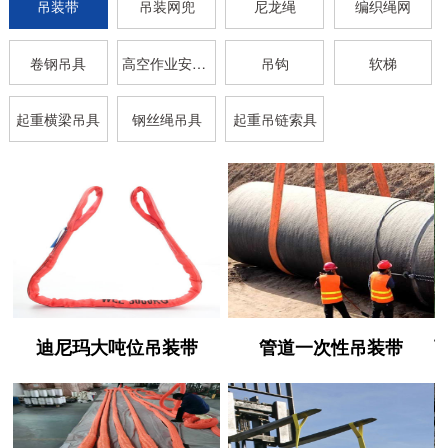
吊装带
吊装网兜
尼龙绳
编织绳网
卷钢吊具
高空作业安全带
吊钩
软梯
起重横梁吊具
钢丝绳吊具
起重吊链索具
迪尼玛大吨位吊装带
管道一次性吊装带