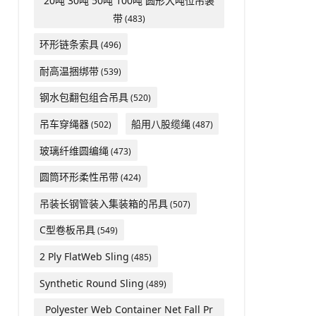
20吨 30吨 50吨 100吨 圆形大吨位吊装
带
(483)
环形链条索具
(496)
耐高温捆绑带
(539)
钢水包翻包组合吊具
(520)
吊车穿绳器
船用八股缆绳
(502)
(487)
玻璃纤维圆编绳
(473)
圆筒环形柔性吊带
(424)
吊装长钢管装入集装箱的吊具
(507)
C型卷板吊具
(549)
2 Ply FlatWeb Sling
(485)
Synthetic Round Sling
(489)
Polyester Web Container Net Fall Pr