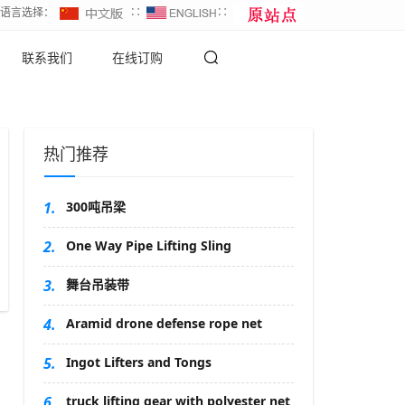
∷语言选择：
∷
∷
联系我们
在线订购
热门推荐
1.
300吨吊梁
2.
One Way Pipe Lifting Sling
3.
舞台吊装带
4.
Aramid drone defense rope net
5.
Ingot Lifters and Tongs
6.
truck lifting gear with polyester net