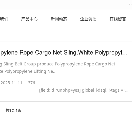
我们
产品中心
新闻动态
企业资质
在线留言
Polypropylene Rope Cargo Net Sling,White Polypropylene Lift
g Sling Belt Group produce Polypropylene Rope Cargo Net
te Polypropylene Lifting Ne...
2025-11-11
376
[field:id runphp=yes] global $dsql; $tags = ''; $query = "SELECT tag FROM `#@__taglist` WHERE aid='@me' "; $dsql->Execute('tag',$query); while($row = $dsql->GetArray('tag')) { $tags .= "#
共
1
页
1
条