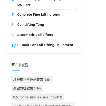
SWL 32t
7.
Concrete Pipe Lifting tong
8.
Coil Lifting Tong
9.
Automatic Coil Lifters
10.
C Hook For Coil Lifting Equipment
热门标签
环眼扁平白色吊装带
(555)
高空救援软梯
(484)
0.5 Tonne single use sling
(413)