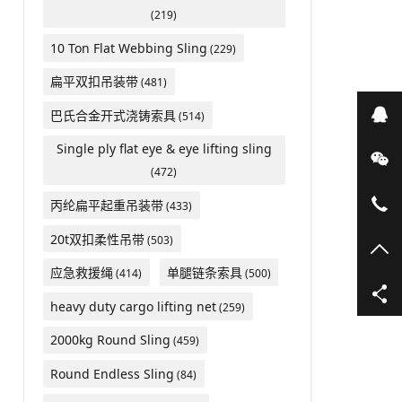
(219)
10 Ton Flat Webbing Sling
(229)
扁平双扣吊装带
(481)
在
巴氏合金开式浇铸索具
(514)
Single ply flat eye & eye lifting sling
微
(472)
05
丙纶扁平起重吊装带
(433)
20t双扣柔性吊带
(503)
TO
应急救援绳
单腿链条索具
(414)
(500)
heavy duty cargo lifting net
(259)
2000kg Round Sling
(459)
Round Endless Sling
(84)