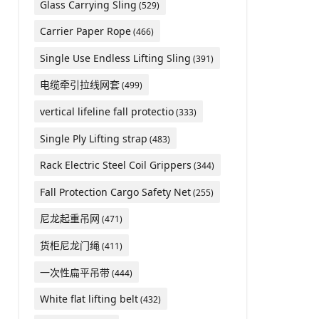
Glass Carrying Sling
(529)
Carrier Paper Rope
(466)
Single Use Endless Lifting Sling
(391)
电缆牵引拉线网套
(499)
vertical lifeline fall protectio
(333)
Single Ply Lifting strap
(483)
Rack Electric Steel Coil Grippers
(344)
Fall Protection Cargo Safety Net
(255)
尼龙起重吊网
(471)
货柜尼龙门绳
(411)
一次性扁平吊带
(444)
White flat lifting belt
(432)