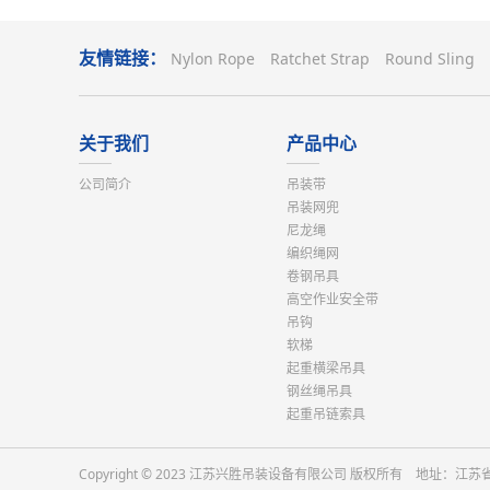
友情链接：
Nylon Rope
Ratchet Strap
Round Sling
关于我们
产品中心
公司简介
吊装带
吊装网兜
尼龙绳
编织绳网
卷钢吊具
高空作业安全带
吊钩
软梯
起重横梁吊具
钢丝绳吊具
起重吊链索具
Copyright © 2023 江苏兴胜吊装设备有限公司 版权所有 地址