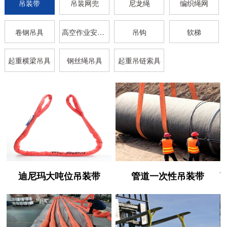
吊装带
吊装网兜
尼龙绳
编织绳网
卷钢吊具
高空作业安全带
吊钩
软梯
起重横梁吊具
钢丝绳吊具
起重吊链索具
迪尼玛大吨位吊装带
管道一次性吊装带