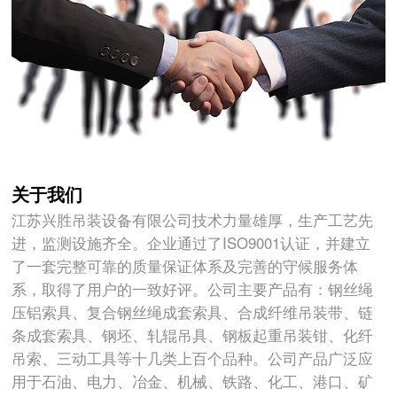
关于我们
江苏兴胜吊装设备有限公司技术力量雄厚，生产工艺先
进，监测设施齐全。企业通过了ISO9001认证，并建立
了一套完整可靠的质量保证体系及完善的守候服务体
系，取得了用户的一致好评。公司主要产品有：钢丝绳
压铝索具、复合钢丝绳成套索具、合成纤维吊装带、链
条成套索具、钢坯、轧辊吊具、钢板起重吊装钳、化纤
吊索、三动工具等十几类上百个品种。公司产品广泛应
用于石油、电力、冶金、机械、铁路、化工、港口、矿