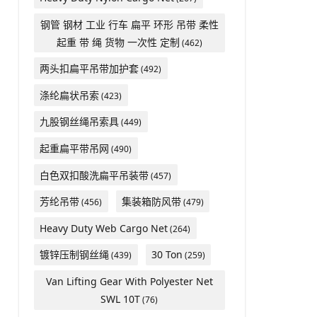
钢管 钢材 工业 行车 扁平 环形 吊带 柔性
起重 带 绳 货物 一次性 定制
(462)
两头扣扁平吊带加护套
(492)
涤纶扁状吊索
(423)
九股钢丝绳吊索具
(449)
起重扁平带吊网
(490)
白色双扣酸洗扁平吊装带
(457)
芳纶吊带
集装箱防风带
(456)
(479)
Heavy Duty Web Cargo Net
(264)
镀锌压制钢丝绳
30 Ton
(439)
(259)
Van Lifting Gear With Polyester Net
SWL 10T
(76)