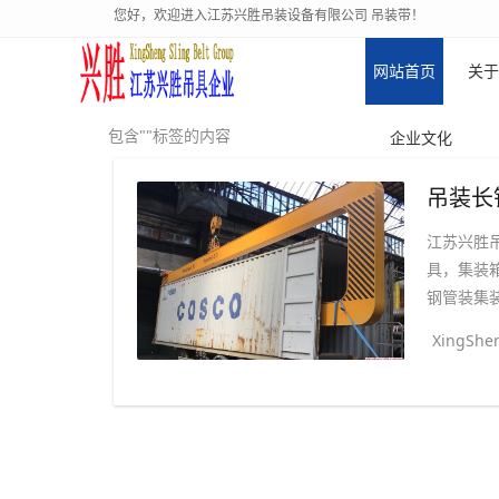
您好，欢迎进入江苏兴胜吊装设备有限公司 吊装带！
网站首页
关于
包含""标签的内容
企业文化
吊装长
江苏兴胜
具，集装
钢管装集装
XingShen