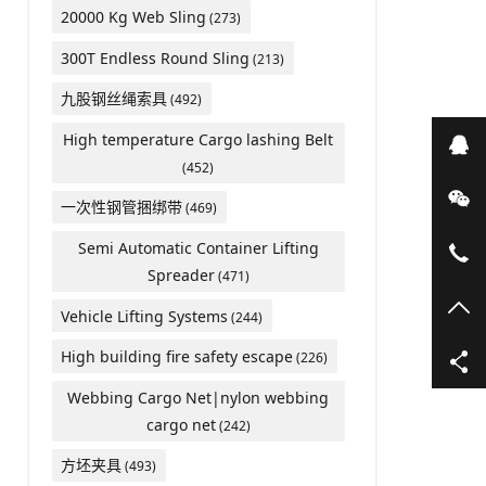
20000 Kg Web Sling
(273)
300T Endless Round Sling
(213)
九股钢丝绳索具
(492)
High temperature Cargo lashing Belt
在
(452)
微
一次性钢管捆绑带
(469)
Semi Automatic Container Lifting
05
Spreader
(471)
TO
Vehicle Lifting Systems
(244)
High building fire safety escape
(226)
Webbing Cargo Net|nylon webbing
cargo net
(242)
方坯夹具
(493)