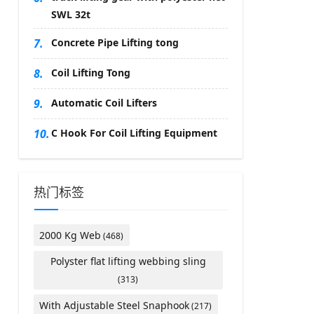
SWL 32t
7.
Concrete Pipe Lifting tong
8.
Coil Lifting Tong
9.
Automatic Coil Lifters
10.
C Hook For Coil Lifting Equipment
热门标签
2000 Kg Web
(468)
Polyster flat lifting webbing sling
(313)
With Adjustable Steel Snaphook
(217)