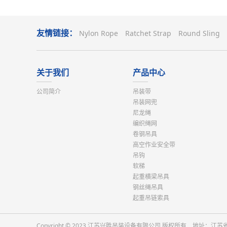
友情链接：
Nylon Rope
Ratchet Strap
Round Sling
关于我们
产品中心
公司简介
吊装带
吊装网兜
尼龙绳
编织绳网
卷钢吊具
高空作业安全带
吊钩
软梯
起重横梁吊具
钢丝绳吊具
起重吊链索具
Copyright © 2023 江苏兴胜吊装设备有限公司 版权所有 地址