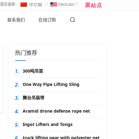
∷语言选择：
∷
∷
联系我们
在线订购
热门推荐
1.
300吨吊梁
2.
One Way Pipe Lifting Sling
3.
舞台吊装带
4.
Aramid drone defense rope net
5.
Ingot Lifters and Tongs
6.
truck lifting gear with polyester net