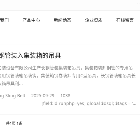
我们
产品中心
新闻动态
企业资质
在线留言
钢管装入集装箱的吊具
吊装设备有限公司生产长钢管装集装箱吊具，集装箱装卸钢管的专用吊
箱用钢管装箱吊装钩，集装箱钢卷装卸专用C型吊具，长钢管装箱吊具长
箱吊具利...
g Sling Belt
2025-09-29
1038
[field:id runphp=yes] global $dsql; $tags = ''; $query = "SELECT tag FROM `#@__taglist` WHERE aid='@me' "; $dsql->Execute('tag',$query); while($row = $dsql->GetArray('tag')) { $tags .= "#
共
1
页
1
条