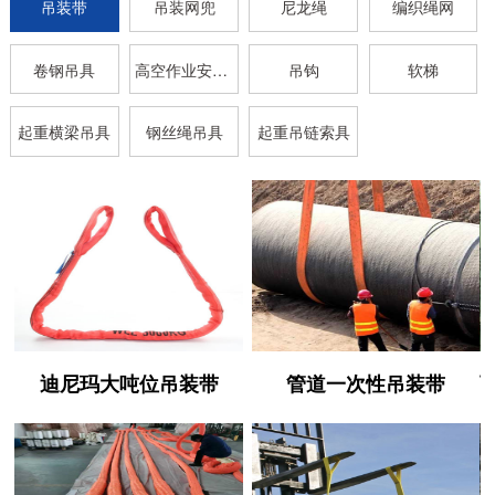
吊装带
吊装网兜
尼龙绳
编织绳网
卷钢吊具
高空作业安全带
吊钩
软梯
起重横梁吊具
钢丝绳吊具
起重吊链索具
迪尼玛大吨位吊装带
管道一次性吊装带