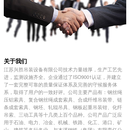
关于我们
江苏兴胜吊装设备有限公司技术力量雄厚，生产工艺先
进，监测设施齐全。企业通过了ISO9001认证，并建立
了一套完整可靠的质量保证体系及完善的守候服务体
系，取得了用户的一致好评。公司主要产品有：钢丝绳
压铝索具、复合钢丝绳成套索具、合成纤维吊装带、链
条成套索具、钢坯、轧辊吊具、钢板起重吊装钳、化纤
吊索、三动工具等十几类上百个品种。公司产品广泛应
用于石油、电力、冶金、机械、铁路、化工、港口、矿
山、建筑等各行各业。与本溪钢铁（集团）有限责任公