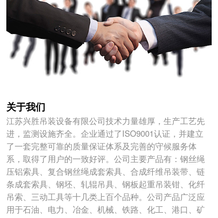
关于我们
江苏兴胜吊装设备有限公司技术力量雄厚，生产工艺先
进，监测设施齐全。企业通过了ISO9001认证，并建立
了一套完整可靠的质量保证体系及完善的守候服务体
系，取得了用户的一致好评。公司主要产品有：钢丝绳
压铝索具、复合钢丝绳成套索具、合成纤维吊装带、链
条成套索具、钢坯、轧辊吊具、钢板起重吊装钳、化纤
吊索、三动工具等十几类上百个品种。公司产品广泛应
用于石油、电力、冶金、机械、铁路、化工、港口、矿