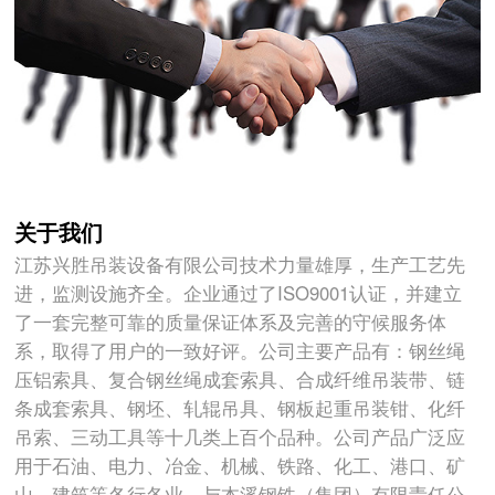
关于我们
江苏兴胜吊装设备有限公司技术力量雄厚，生产工艺先
进，监测设施齐全。企业通过了ISO9001认证，并建立
了一套完整可靠的质量保证体系及完善的守候服务体
系，取得了用户的一致好评。公司主要产品有：钢丝绳
压铝索具、复合钢丝绳成套索具、合成纤维吊装带、链
条成套索具、钢坯、轧辊吊具、钢板起重吊装钳、化纤
吊索、三动工具等十几类上百个品种。公司产品广泛应
用于石油、电力、冶金、机械、铁路、化工、港口、矿
山、建筑等各行各业。与本溪钢铁（集团）有限责任公