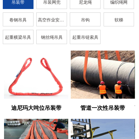
吊装带
吊装网兜
尼龙绳
编织绳网
卷钢吊具
高空作业安全带
吊钩
软梯
起重横梁吊具
钢丝绳吊具
起重吊链索具
迪尼玛大吨位吊装带
管道一次性吊装带