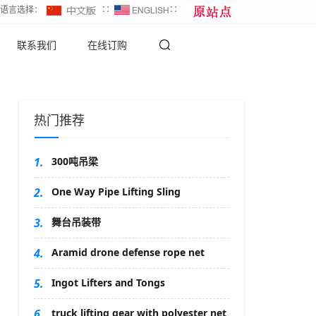
∷语言选择：
∷
∷
联系我们
在线订购
热门推荐
1.
300吨吊梁
2.
One Way Pipe Lifting Sling
3.
舞台吊装带
4.
Aramid drone defense rope net
5.
Ingot Lifters and Tongs
6.
truck lifting gear with polyester net