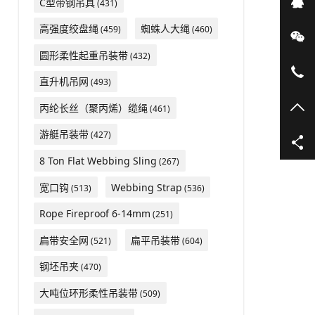
在
C型带钢吊具
(431)
高强度绞盘绳
蜘蛛人大绳
(459)
(460)
微
圆形柔性起重吊装带
(432)
05
直升机吊网
(493)
TO
丙纶长丝（聚丙烯）缆绳
(461)
游艇吊装带
(427)
8 Ton Flat Webbing Sling
(267)
宽口钩
Webbing Strap
(513)
(536)
Rope Fireproof 6-14mm
(251)
扁带安全网
扁平吊装带
(521)
(604)
钢坯吊夹
(470)
大吨位环形柔性吊装带
(509)