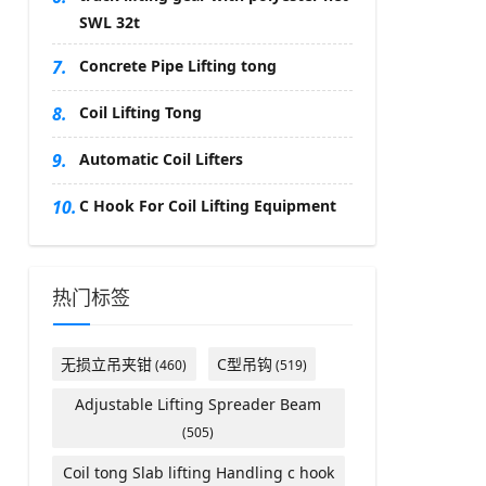
SWL 32t
7.
Concrete Pipe Lifting tong
8.
Coil Lifting Tong
9.
Automatic Coil Lifters
10.
C Hook For Coil Lifting Equipment
热门标签
无损立吊夹钳
C型吊钩
(460)
(519)
Adjustable Lifting Spreader Beam
(505)
Coil tong Slab lifting Handling c hook