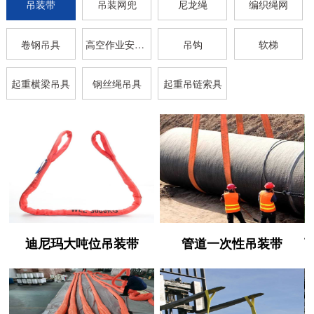
吊装带
吊装网兜
尼龙绳
编织绳网
卷钢吊具
高空作业安全带
吊钩
软梯
起重横梁吊具
钢丝绳吊具
起重吊链索具
迪尼玛大吨位吊装带
管道一次性吊装带