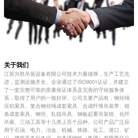
关于我们
江苏兴胜吊装设备有限公司技术力量雄厚，生产工艺先
进，监测设施齐全。企业通过了ISO9001认证，并建立
了一套完整可靠的质量保证体系及完善的守候服务体
系，取得了用户的一致好评。公司主要产品有：钢丝绳
压铝索具、复合钢丝绳成套索具、合成纤维吊装带、链
条成套索具、钢坯、轧辊吊具、钢板起重吊装钳、化纤
吊索、三动工具等十几类上百个品种。公司产品广泛应
用于石油、电力、冶金、机械、铁路、化工、港口、矿
山、建筑等各行各业。与本溪钢铁（集团）有限责任公