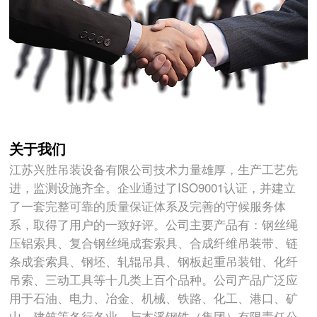
关于我们
江苏兴胜吊装设备有限公司技术力量雄厚，生产工艺先
进，监测设施齐全。企业通过了ISO9001认证，并建立
了一套完整可靠的质量保证体系及完善的守候服务体
系，取得了用户的一致好评。公司主要产品有：钢丝绳
压铝索具、复合钢丝绳成套索具、合成纤维吊装带、链
条成套索具、钢坯、轧辊吊具、钢板起重吊装钳、化纤
吊索、三动工具等十几类上百个品种。公司产品广泛应
用于石油、电力、冶金、机械、铁路、化工、港口、矿
山、建筑等各行各业。与本溪钢铁（集团）有限责任公