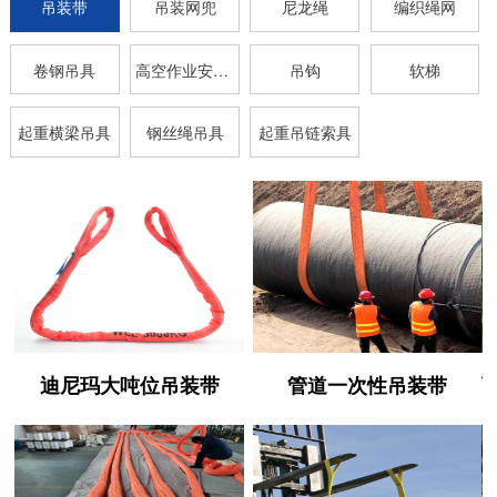
吊装带
吊装网兜
尼龙绳
编织绳网
卷钢吊具
高空作业安全带
吊钩
软梯
起重横梁吊具
钢丝绳吊具
起重吊链索具
迪尼玛大吨位吊装带
管道一次性吊装带