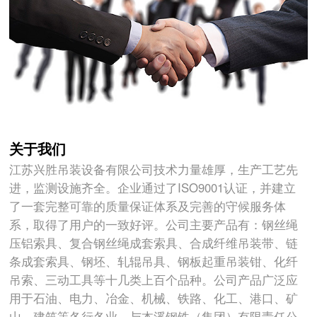
关于我们
江苏兴胜吊装设备有限公司技术力量雄厚，生产工艺先
进，监测设施齐全。企业通过了ISO9001认证，并建立
了一套完整可靠的质量保证体系及完善的守候服务体
系，取得了用户的一致好评。公司主要产品有：钢丝绳
压铝索具、复合钢丝绳成套索具、合成纤维吊装带、链
条成套索具、钢坯、轧辊吊具、钢板起重吊装钳、化纤
吊索、三动工具等十几类上百个品种。公司产品广泛应
用于石油、电力、冶金、机械、铁路、化工、港口、矿
山、建筑等各行各业。与本溪钢铁（集团）有限责任公