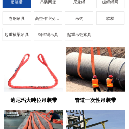
吊装带
吊装网兜
尼龙绳
编织绳网
卷钢吊具
高空作业安全带
吊钩
软梯
起重横梁吊具
钢丝绳吊具
起重吊链索具
迪尼玛大吨位吊装带
管道一次性吊装带