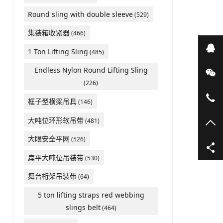
Round sling with double sleeve
(529)
集装箱收紧器
(466)
在
1 Ton Lifting Sling
(485)
Endless Nylon Round Lifting Sling
微
(226)
05
框子型横梁吊具
(146)
大吨位环形软吊带
(481)
TO
大眼安全平网
(526)
扁平大吨位吊装带
(530)
舞台桁架吊装带
(64)
5 ton lifting straps red webbing
slings belt
(464)