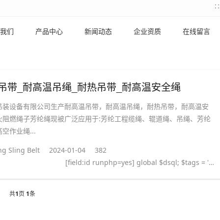
我们
产品中心
新闻动态
企业资质
在线留言
吊带_耐高温吊绳_耐热吊带_耐高温安全绳
吊装设备有限公司生产耐高温吊带，耐高温吊绳，耐热吊带，耐高温安
火阻燃绳子芳纶绳现被广泛应用于:芳纶工程缆绳、辊道绳、吊绳、芳纶
空作业绳...
g Sling Belt
2024-01-04
382
[field:id runphp=yes] global $dsql; $tags = ''; $query = "SELECT tag FROM `#@__taglist` WHERE aid='@me' "; $dsql->Execute('tag',$query); while($row = $dsql->GetArray('tag')) { $tags .= "#
共
1
页
1
条