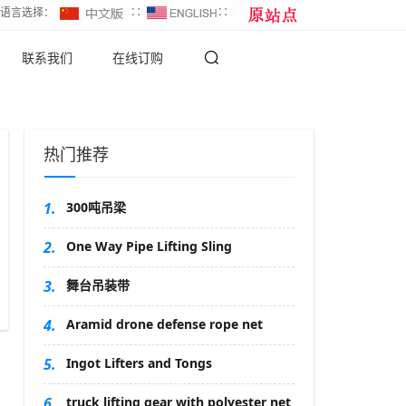
∷语言选择：
∷
∷
联系我们
在线订购
热门推荐
1.
300吨吊梁
2.
One Way Pipe Lifting Sling
3.
舞台吊装带
4.
Aramid drone defense rope net
5.
Ingot Lifters and Tongs
6.
truck lifting gear with polyester net