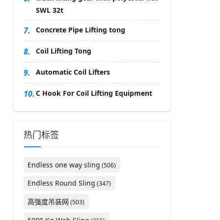
SWL 32t
7.
Concrete Pipe Lifting tong
8.
Coil Lifting Tong
9.
Automatic Coil Lifters
10.
C Hook For Coil Lifting Equipment
热门标签
Endless one way sling
(506)
Endless Round Sling
(347)
高强度吊装网
(503)