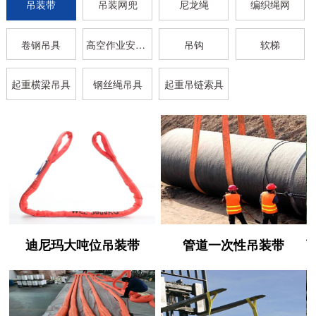
吊装带
吊装网兜
尼龙绳
编织绳网
卷钢吊具
高空作业安全带
吊钩
软梯
起重横梁吊具
钢丝绳吊具
起重吊链索具
迪尼玛大吨位吊装带
管道一次性吊装带