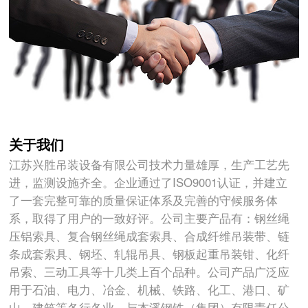
关于我们
江苏兴胜吊装设备有限公司技术力量雄厚，生产工艺先
进，监测设施齐全。企业通过了ISO9001认证，并建立
了一套完整可靠的质量保证体系及完善的守候服务体
系，取得了用户的一致好评。公司主要产品有：钢丝绳
压铝索具、复合钢丝绳成套索具、合成纤维吊装带、链
条成套索具、钢坯、轧辊吊具、钢板起重吊装钳、化纤
吊索、三动工具等十几类上百个品种。公司产品广泛应
用于石油、电力、冶金、机械、铁路、化工、港口、矿
山、建筑等各行各业。与本溪钢铁（集团）有限责任公