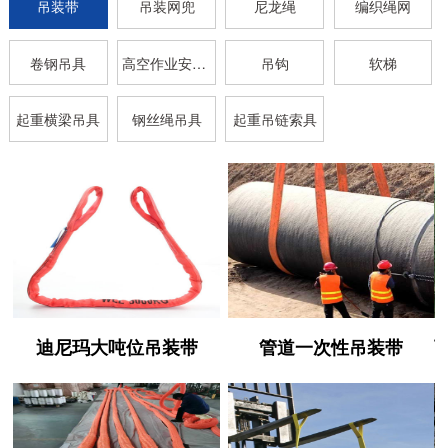
吊装带
吊装网兜
尼龙绳
编织绳网
卷钢吊具
高空作业安全带
吊钩
软梯
起重横梁吊具
钢丝绳吊具
起重吊链索具
迪尼玛大吨位吊装带
管道一次性吊装带