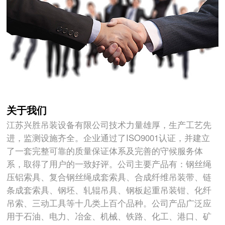
关于我们
江苏兴胜吊装设备有限公司技术力量雄厚，生产工艺先
进，监测设施齐全。企业通过了ISO9001认证，并建立
了一套完整可靠的质量保证体系及完善的守候服务体
系，取得了用户的一致好评。公司主要产品有：钢丝绳
压铝索具、复合钢丝绳成套索具、合成纤维吊装带、链
条成套索具、钢坯、轧辊吊具、钢板起重吊装钳、化纤
吊索、三动工具等十几类上百个品种。公司产品广泛应
用于石油、电力、冶金、机械、铁路、化工、港口、矿