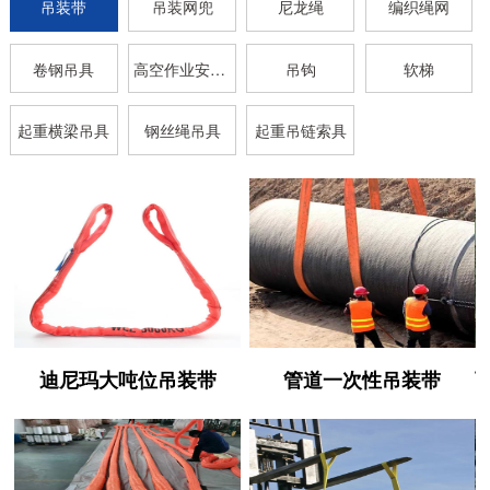
吊装带
吊装网兜
尼龙绳
编织绳网
卷钢吊具
高空作业安全带
吊钩
软梯
起重横梁吊具
钢丝绳吊具
起重吊链索具
迪尼玛大吨位吊装带
管道一次性吊装带