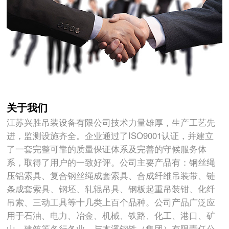
关于我们
江苏兴胜吊装设备有限公司技术力量雄厚，生产工艺先
进，监测设施齐全。企业通过了ISO9001认证，并建立
了一套完整可靠的质量保证体系及完善的守候服务体
系，取得了用户的一致好评。公司主要产品有：钢丝绳
压铝索具、复合钢丝绳成套索具、合成纤维吊装带、链
条成套索具、钢坯、轧辊吊具、钢板起重吊装钳、化纤
吊索、三动工具等十几类上百个品种。公司产品广泛应
用于石油、电力、冶金、机械、铁路、化工、港口、矿
山、建筑等各行各业。与本溪钢铁（集团）有限责任公