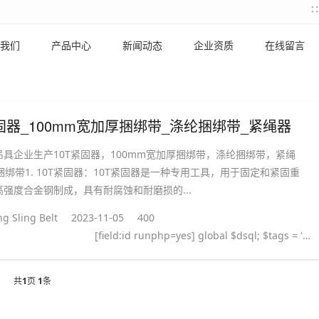
我们
产品中心
新闻动态
企业资质
在线留言
紧固器_100mm宽加厚捆绑带_涤纶捆绑带_紧绳器
具企业生产10T紧固器，100mm宽加厚捆绑带，涤纶捆绑带，紧绳
捆绑带1. 10T紧固器：10T紧固器是一种专用工具，用于固定和紧固重
强度合金钢制成，具有耐腐蚀和耐磨损的...
g Sling Belt
2023-11-05
400
[field:id runphp=yes] global $dsql; $tags = ''; $query = "SELECT tag FROM `#@__taglist` WHERE aid='@me' "; $dsql->Execute('tag',$query); while($row = $dsql->GetArray('tag')) { $tags .= "#
共
1
页
1
条