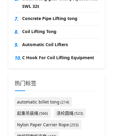
SWL 32t
7.
Concrete Pipe Lifting tong
8.
Coil Lifting Tong
9.
Automatic Coil Lifters
10.
C Hook For Coil Lifting Equipment
热门标签
automatic billet tong
(214)
起重吊装绳
涤纶圆绳
(566)
(523)
Nylon Paper Carrier Rope
(253)