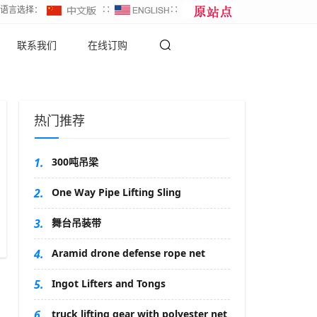
∷语言选择：
∷
∷
联系我们
在线订购
热门推荐
1.
300吨吊梁
2.
One Way Pipe Lifting Sling
3.
舞台吊装带
4.
Aramid drone defense rope net
5.
Ingot Lifters and Tongs
6.
truck lifting gear with polyester net