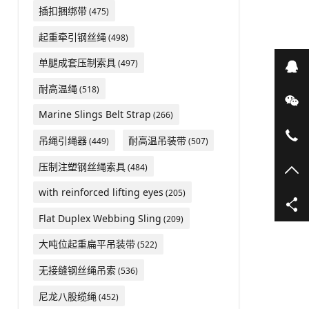
插扣捆绑带
(475)
起重牵引钢丝绳
(498)
单腿成套压制索具
(497)
在
耐高温绳
(518)
微
Marine Slings Belt Strap
(266)
05
吊绳引绳器
耐高温吊装带
(449)
(507)
压制注塑钢丝绳索具
(484)
TO
with reinforced lifting eyes
(205)
Flat Duplex Webbing Sling
(209)
大吨位起重扁平吊装带
(522)
无接缝钢丝绳吊索
(536)
尼龙八股缆绳
(452)