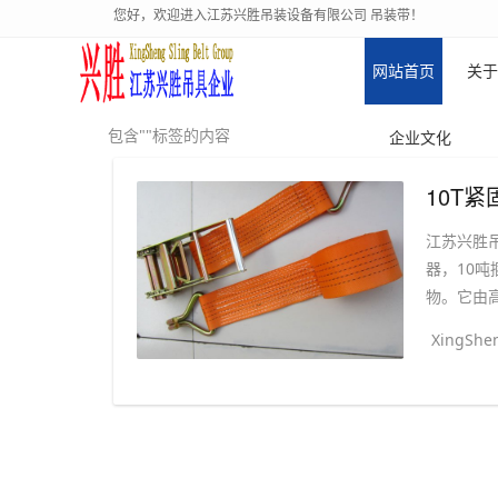
您好，欢迎进入江苏兴胜吊装设备有限公司 吊装带！
网站首页
关于
包含""标签的内容
企业文化
10T
江苏兴胜吊
器，10吨
物。它由高
XingShen