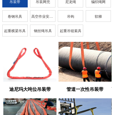
吊装带
吊装网兜
尼龙绳
编织绳网
卷钢吊具
高空作业安全带
吊钩
软梯
起重横梁吊具
钢丝绳吊具
起重吊链索具
迪尼玛大吨位吊装带
管道一次性吊装带