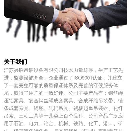
关于我们
江苏兴胜吊装设备有限公司技术力量雄厚，生产工艺先
进，监测设施齐全。企业通过了ISO9001认证，并建立
了一套完整可靠的质量保证体系及完善的守候服务体
系，取得了用户的一致好评。公司主要产品有：钢丝绳
压铝索具、复合钢丝绳成套索具、合成纤维吊装带、链
条成套索具、钢坯、轧辊吊具、钢板起重吊装钳、化纤
吊索、三动工具等十几类上百个品种。公司产品广泛应
用于石油、电力、冶金、机械、铁路、化工、港口、矿
山、建筑等各行各业。与本溪钢铁（集团）有限责任公