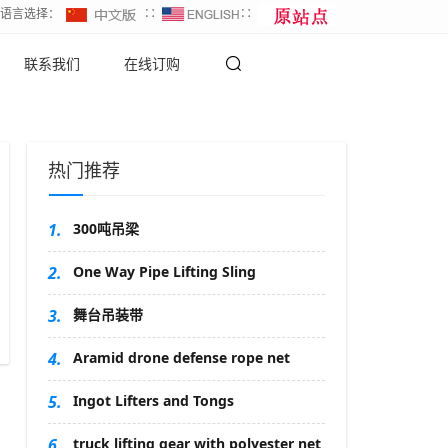
∷语言选择：
∷
∷
联系我们
在线订购
热门推荐
1.
300吨吊梁
2.
One Way Pipe Lifting Sling
3.
舞台吊装带
4.
Aramid drone defense rope net
5.
Ingot Lifters and Tongs
6.
truck lifting gear with polyester net