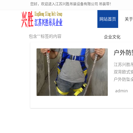
您好，欢迎进入江苏兴胜吊装设备有限公司 吊装带！
网站首页
关于
包含""标签的内容
企业文化
江苏兴胜
双背欧式
户外防坠全
admin