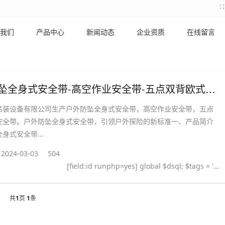
我们
产品中心
新闻动态
企业资质
在线留言
户外防坠全身式安全带-高空作业安全带-五点双背欧式安全带
吊装设备有限公司生产户外防坠全身式安全带，高空作业安全带，五点
安全带。户外防坠全身式安全带，引领户外探险的新标准一、产品简介
身式安全带...
2024-03-03
504
[field:id runphp=yes] global $dsql; $tags = ''; $query = "SELECT tag FROM `#@__taglist` WHERE aid='@me' "; $dsql->Execute('tag',$query); while($row = $dsql->GetArray('tag')) { $tags .= "#
共
1
页
1
条