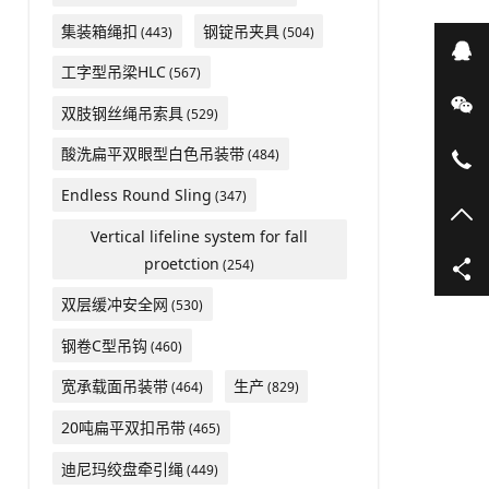
集装箱绳扣
钢锭吊夹具
(443)
(504)
在
工字型吊梁HLC
(567)
微
双肢钢丝绳吊索具
(529)
酸洗扁平双眼型白色吊装带
(484)
05
Endless Round Sling
(347)
TO
Vertical lifeline system for fall
proetction
(254)
双层缓冲安全网
(530)
钢卷C型吊钩
(460)
宽承载面吊装带
生产
(464)
(829)
20吨扁平双扣吊带
(465)
迪尼玛绞盘牵引绳
(449)